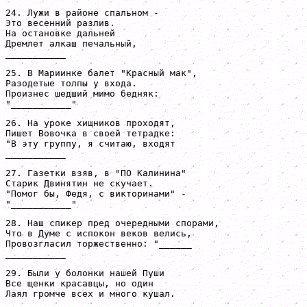
24. Лужи в районе спальном -

Это весенний разлив.

На остановке дальней

Дремлет алкаш печальный,

___________
25. В Мариинке балет "Красный мак",

Разодетые толпы у входа.

Произнес шедший мимо бедняк:

"___________"
26. На уроке хищников проходят,

Пишет Вовочка в своей тетрадке:

"В эту группу, я считаю, входят

___________
27. Газетки взяв, в "ПО Калинина"

Старик Двинятин не скучает.

"Помог бы, Федя, с викторинами" -

"___________"
28. Наш спикер пред очередными спорами,

Что в Думе с испокон веков велись,

Провозгласил торжественно: "______

___________
29. Были у болонки нашей Пуши

Все щенки красавцы, но один

Лаял громче всех и много кушал.

___________