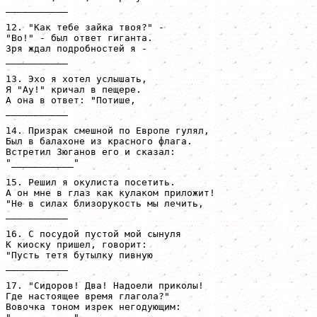
___________
12. "Как тебе зайка твоя?" -

"Во!" - был ответ гиганта.

Зря ждал подробностей я -

___________
13. Эхо я хотел услышать,

Я "Ау!" кричал в пещере.

А она в ответ: "Потише,

___________
14. Призрак смешной по Европе гулял,

Был в балахоне из красного флага.

Встретил Зюганов его и сказал:

"___________"
15. Решил я окулиста посетить.

А он мне в глаз как кулаком приложит!

"Не в силах близорукость мы лечить,

___________
16. С посудой пустой мой сынуля

К киоску пришел, говорит:

"Пусть тетя бутылку пивную

___________
17. "Сидоров! Два! Надоели приколы!

Где настоящее время глагола?"

Вовочка тоном изрек негодующим:
