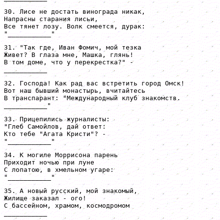
30. Лисе не достать винограда никак,

Напрасны старания лисьи,

Все тянет лозу. Волк смеется, дурак:

"___________"
31. "Так где, Иван Фомич, мой тезка

Живет? В глаза мне, Машка, глянь!

В том доме, что у перекрестка?" -

___________
32. Господа! Как рад вас встретить город Омск!

Вот наш бывший монастырь, вчитайтесь

В транспарант: "Международный клуб знакомств.

___________"
33. Прицепились журналисты:

"Глеб Самойлов, дай ответ:

Кто тебе "Агата Кристи"? -

"___________"
34. К могиле Моррисона парень

Приходит ночью при луне

С лопатою, в хмельном угаре:

"___________"
35. А новый русский, мой знакомый,

Жилище заказал - ого!

С бассейном, храмом, космодромом

___________