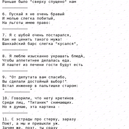
Раньше было "сверху спущено" нам

___________
6. Пускай я не очень бравый

И молью слегка побитый,

На льготы имею право:

___________
7. Я с шубой очень постарался,

Как не ценить такого мужа!

Шанхайский барс слегка "кусался",

___________
8. Я люблю изысканно украшать блюдА,

Чтобы аппетитнее делалась еда.

И паштет из печени гости будут есть

___________
9. "От депутата вам спасибо,

Вы сделали достойный выбор!"

Встал инженер в пальтишке старом:

"___________"
10. Говорили, что нету кретинов

Среди лиц, "Титаник" снимающих.

Но я думаю, эта картина -

___________
11. С эстрады про стерву, заразу

Поют, а мы и привыкли уж.

Зачем же, поэт, ты сразу
