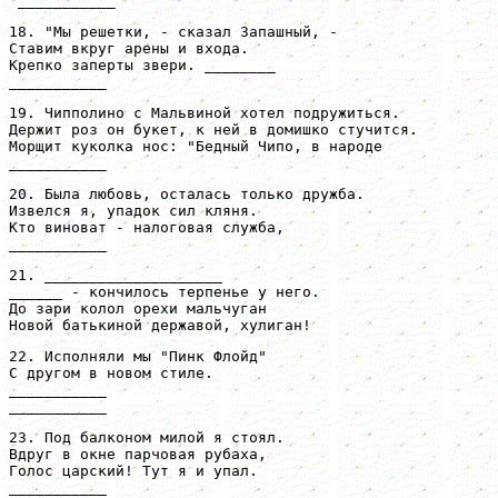
"___________"
18. "Мы решетки, - сказал Запашный, -

Ставим вкруг арены и входа.

Крепко заперты звери. ________

___________
19. Чипполино с Мальвиной хотел подружиться.

Держит роз он букет, к ней в домишко стучится.

Морщит куколка нос: "Бедный Чипо, в народе

___________
20. Была любовь, осталась только дружба.

Извелся я, упадок сил кляня.

Кто виноват - налоговая служба,

___________
21. ____________________

______ - кончилось терпенье у него.

До зари колол орехи мальчуган

Новой батькиной державой, хулиган!
22. Исполняли мы "Пинк Флойд"

С другом в новом стиле.

___________

___________
23. Под балконом милой я стоял.

Вдруг в окне парчовая рубаха,

Голос царский! Тут я и упал.

___________