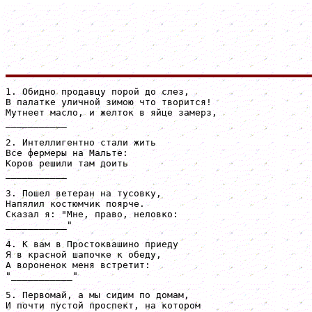
1. Обидно продавцу порой до слез,

В палатке уличной зимою что творится!

Мутнеет масло, и желток в яйце замерз,

___________
2. Интеллигентно стали жить

Все фермеры на Мальте:

Коров решили там доить

___________
3. Пошел ветеран на тусовку,

Напялил костюмчик поярче.

Сказал я: "Мне, право, неловко:

___________"
4. К вам в Простоквашино приеду

Я в красной шапочке к обеду,

А вороненок меня встретит:

"___________"
5. Первомай, а мы сидим по домам,

И почти пустой проспект, на котором
