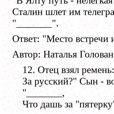
"В Ялту путь - нелегкая
Сталин шлет им телегр
"_______".
Ответ: "Место встречи 
Автор: Наталья Голован
12. Отец взял ремень:
За русский?" Сын - во
"_______,
Что дашь за "пятерку