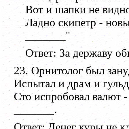
Вот и шапки не видно
Ладно скипетр - нов
_______"
Ответ: За державу об
23. Орнитолог был зану
Испытал и драм и гульд
Сто испробовал валют -
_______.
Ответ: Денег куры не к